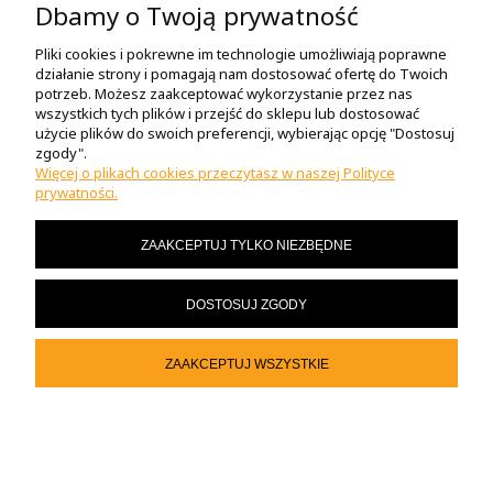
Dbamy o Twoją prywatność
Pliki cookies i pokrewne im technologie umożliwiają poprawne
O NAS
działanie strony i pomagają nam dostosować ofertę do Twoich
potrzeb. Możesz zaakceptować wykorzystanie przez nas
wszystkich tych plików i przejść do sklepu lub dostosować
użycie plików do swoich preferencji, wybierając opcję "Dostosuj
MOJE KONTO
zgody".
Więcej o plikach cookies przeczytasz w naszej Polityce
prywatności.
MASZ PYTANIA?
ZAAKCEPTUJ TYLKO NIEZBĘDNE
© 2023 motor-sklep.pl
DOSTOSUJ ZGODY
POKAŻ PEŁNĄ WERSJĘ STRONY
Sklep internetowy Shoper.pl
ZAAKCEPTUJ WSZYSTKIE