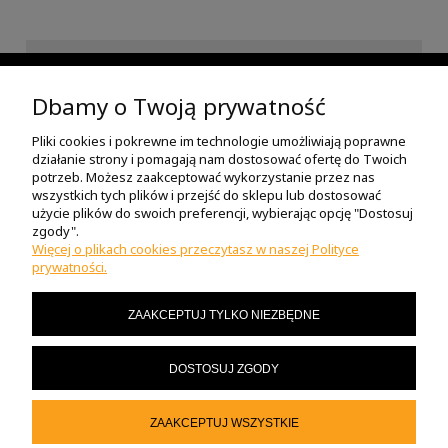
INFORMACJE
Dbamy o Twoją prywatność
Pliki cookies i pokrewne im technologie umożliwiają poprawne
POMOC
działanie strony i pomagają nam dostosować ofertę do Twoich
potrzeb. Możesz zaakceptować wykorzystanie przez nas
wszystkich tych plików i przejść do sklepu lub dostosować
O NAS
użycie plików do swoich preferencji, wybierając opcję "Dostosuj
zgody".
Więcej o plikach cookies przeczytasz w naszej Polityce
prywatności.
MOJE KONTO
ZAAKCEPTUJ TYLKO NIEZBĘDNE
MASZ PYTANIA?
DOSTOSUJ ZGODY
© 2023 motor-sklep.pl
ZAAKCEPTUJ WSZYSTKIE