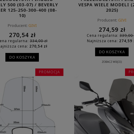
LY 500 (03-07) / BEVERLY
VESPA WIELE MODELI (
ER 125-250-300-400 (08-
2025)
10)
Producent:
GIVI
Producent:
GIVI
274,59 zł
270,54 zł
Cena regularna:
339,00 
ena regularna:
334,00 zł
Najniższa cena:
274,59 
ajniższa cena:
270,54 zł
DO KOSZYKA
DO KOSZYKA
ZOBACZ WIĘCEJ
ZOBACZ WIĘCEJ
PROMOCJA
PR