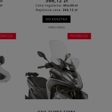
366,12 zł
zł
zł
Cena regularna:
452,00 zł
Najniższa cena:
366,12 zł
DO KOSZYKA
ZOBACZ WIĘCEJ
OMOCJA
PROMOCJA
GIVI 2120DT SZYBA