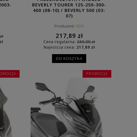
2003-
BEVERLY TOURER 125-250-300-
400 (08-10) / BEVERLY 500 (03-
07)
Producent:
GIVI
217,89 zł
zł
zł
Cena regularna:
269,00 zł
Najniższa cena:
217,89 zł
DO KOSZYKA
ZOBACZ WIĘCEJ
OMOCJA
PROMOCJA