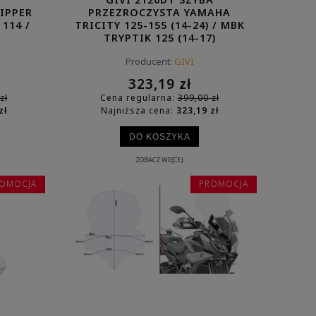
IPPER
PRZEZROCZYSTA YAMAHA
114 /
TRICITY 125-155 (14-24) / MBK
TRYPTIK 125 (14-17)
Producent:
GIVI
323,19 zł
zł
Cena regularna:
399,00 zł
zł
Najniższa cena:
323,19 zł
DO KOSZYKA
ZOBACZ WIĘCEJ
OMOCJA
PROMOCJA