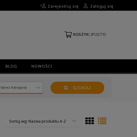
Zarejestruj się
Zaloguj się
KOSZYK:
(PUSTY)
BLOG
NOWOŚCI
SZUKAJ
Sortuj wg:
Nazwa produktu A-Z