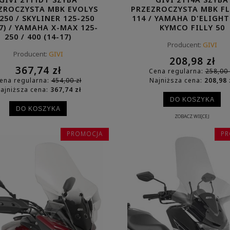
ZROCZYSTA MBK EVOLYS
PRZEZROCZYSTA MBK FL
250 / SKYLINER 125-250
114 / YAMAHA D'ELIGHT 
17) / YAMAHA X-MAX 125-
KYMCO FILLY 50
250 / 400 (14-17)
Producent:
GIVI
Producent:
GIVI
208,98 zł
367,74 zł
Cena regularna:
258,00 
ena regularna:
454,00 zł
Najniższa cena:
208,98 
ajniższa cena:
367,74 zł
DO KOSZYKA
DO KOSZYKA
ZOBACZ WIĘCEJ
ZOBACZ WIĘCEJ
PROMOCJA
PR