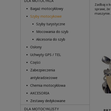
DLA MOTOCYKLA
Zadbaj o k
Bagaż motocyklowy
sprawi, że
maszynie. 
Szyby motocykowe
Szyby turystyczne
Mocowania do szyb
Akcesoria do szyb
Osłony
Uchwyty GPS / TEL
Części
Zabezpieczenia
antykradzieżowe
Chemia motocyklowa
AKCESORIA
Zestawy dedykowane
DLA MOTOCYKLISTY
PRZ