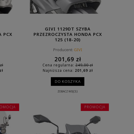
GIVI 1129DT SZYBA
A PCX
PRZEZROCZYSTA HONDA PCX
125 (18-20)
Producent:
GIVI
201,69 zł
zł
Cena regularna:
249,00 zł
zł
Najniższa cena:
201,69 zł
DO KOSZYKA
ZOBACZ WIĘCEJ
OMOCJA
PROMOCJA