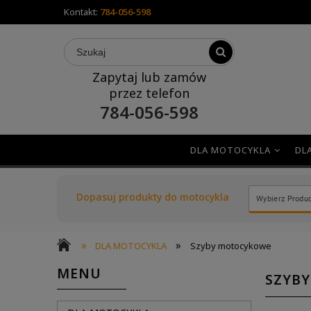
Kontakt:
784-056-598
Zapytaj lub zamów
przez telefon
784-056-598
DLA MOTOCYKLA
DL
Dopasuj produkty do motocykla
»
»
DLA MOTOCYKLA
Szyby motocykowe
MENU
SZYB