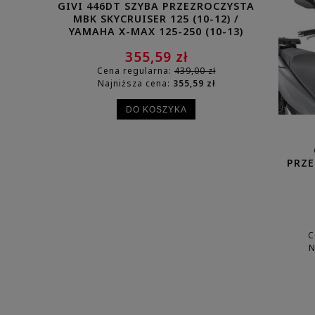
GIVI 446DT SZYBA PRZEZROCZYSTA
GIVI 266D
MBK SKYCRUISER 125 (10-12) /
SUZUKI 
YAMAHA X-MAX 125-250 (10-13)
355,59 zł
Cena regularna:
439,00 zł
Cena
Najniższa cena:
355,59 zł
Najn
DO KOSZYKA
PRZE
C
N