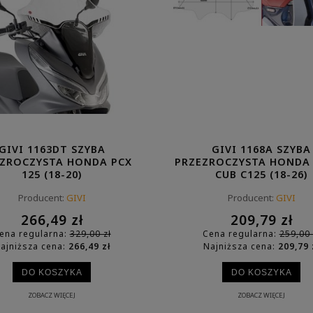
T SZYBA PRZEZROCZYSTA
GIVI T460B UNIWERSALNY SYS
BURGMAN 400 (06-16)
MONTAŻU
452,79 zł
88,29 zł
 regularna:
559,00 zł
Cena regularna:
109,00 zł
iższa cena:
452,79 zł
Najniższa cena:
88,29 zł
DO KOSZYKA
DO KOSZYKA
GIVI 1163DT SZYBA
GIVI 1168A SZYBA
ZROCZYSTA HONDA PCX
PRZEZROCZYSTA HONDA
125 (18-20)
CUB C125 (18-26)
Producent:
GIVI
Producent:
GIVI
266,49 zł
209,79 zł
ena regularna:
329,00 zł
Cena regularna:
259,00 
ajniższa cena:
266,49 zł
Najniższa cena:
209,79 
DO KOSZYKA
DO KOSZYKA
ZOBACZ WIĘCEJ
ZOBACZ WIĘCEJ