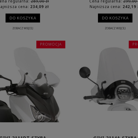
ena regularna:
289,00 zł
Cena regularna:
299,00 
ajniższa cena:
234,09 zł
Najniższa cena:
242,19 
DO KOSZYKA
DO KOSZYKA
ZOBACZ WIĘCEJ
ZOBACZ WIĘCEJ
PROMOCJA
PR
GIVI 2111DT SZYBA
GIVI 2114A SZYBA