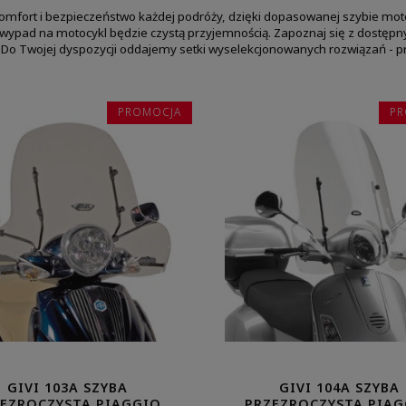
omfort i bezpieczeństwo każdej podróży, dzięki dopasowanej szybie motoc
 wypad na motocykl będzie czystą przyjemnością. Zapoznaj się z dostępn
Do Twojej dyspozycji oddajemy setki wyselekcjonowanych rozwiązań - p
PROMOCJA
PR
GIVI 103A SZYBA
GIVI 104A SZYBA
EZROCZYSTA PIAGGIO
PRZEZROCZYSTA PIA