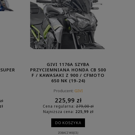
TEM
GIVI E81B BAGAŻNIK METALOWY
GIVI E145
NA KUFER E360/E460
ODBLASKOWY
260,01 zł
53,4
Cena regularna:
321,00 zł
Cena regula
Najniższa cena:
260,01 zł
Najniższa c
DO KOSZYKA
DO KO
GIVI 1176A SZYBA
 SUPER
PRZYCIEMNIANA HONDA CB 500
F / KAWASAKI Z 900 / CFMOTO
650 NK (19-24)
Producent:
GIVI
225,99 zł
zł
zł
Cena regularna:
279,00 zł
Najniższa cena:
225,99 zł
DO KOSZYKA
ZOBACZ WIĘCEJ