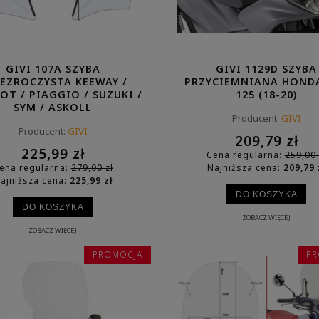
GIVI 107A SZYBA
GIVI 1129D SZYBA
EZROCZYSTA KEEWAY /
PRZYCIEMNIANA HOND
OT / PIAGGIO / SUZUKI /
125 (18-20)
SYM / ASKOLL
Producent:
GIVI
Producent:
GIVI
209,79 zł
225,99 zł
Cena regularna:
259,00 
ena regularna:
279,00 zł
Najniższa cena:
209,79 
ajniższa cena:
225,99 zł
DO KOSZYKA
DO KOSZYKA
ZOBACZ WIĘCEJ
ZOBACZ WIĘCEJ
PROMOCJA
PR