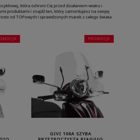
yklowej, która ochroni Cię przed działaniem wiatru i
ymi produktami i znajdź ten, który zamontujesz na swojej
rosto od TOPowych i sprawdzonych marek z całego świata.
OMOCJA
PROMOCJA
GIVI 106A SZYBA
GGIO
PRZEZROCZYSTA PIAGGIO