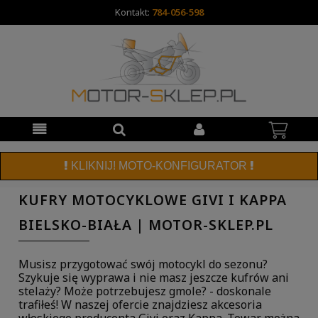
Kontakt:
784-056-598
KLIKNIJ! MOTO-KONFIGURATOR
KUFRY MOTOCYKLOWE GIVI I KAPPA
BIELSKO-BIAŁA | MOTOR-SKLEP.PL
Musisz przygotować swój motocykl do sezonu?
Szykuje się wyprawa i nie masz jeszcze kufrów ani
stelaży? Może potrzebujesz gmole? - doskonale
trafiłeś! W naszej ofercie znajdziesz akcesoria
włoskiego producenta Givi oraz Kappa. Towar można