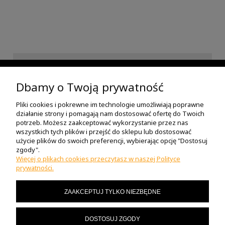
INFORMACJE
Dbamy o Twoją prywatność
Pliki cookies i pokrewne im technologie umożliwiają poprawne
POMOC
działanie strony i pomagają nam dostosować ofertę do Twoich
potrzeb. Możesz zaakceptować wykorzystanie przez nas
wszystkich tych plików i przejść do sklepu lub dostosować
O NAS
użycie plików do swoich preferencji, wybierając opcję "Dostosuj
zgody".
Więcej o plikach cookies przeczytasz w naszej Polityce
prywatności.
MOJE KONTO
ZAAKCEPTUJ TYLKO NIEZBĘDNE
MASZ PYTANIA?
DOSTOSUJ ZGODY