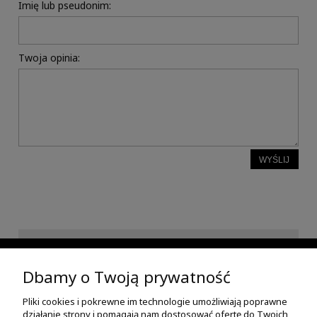
Imię lub pseudonim:
Twoja opinia:
WYŚLIJ
INFORMACJE
Dbamy o Twoją prywatność
Pliki cookies i pokrewne im technologie umożliwiają poprawne
POMOC
działanie strony i pomagają nam dostosować ofertę do Twoich