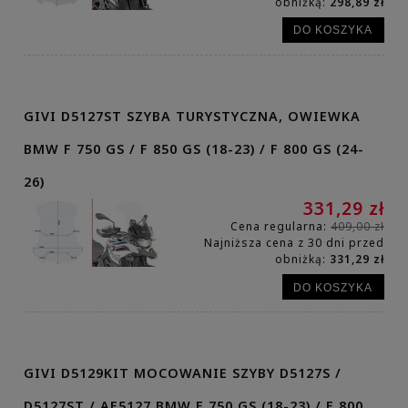
obniżką:
298,89 zł
DO KOSZYKA
GIVI D5127ST SZYBA TURYSTYCZNA, OWIEWKA
BMW F 750 GS / F 850 GS (18-23) / F 800 GS (24-
26)
331,29 zł
Cena regularna:
409,00 zł
Najniższa cena z 30 dni przed
obniżką:
331,29 zł
DO KOSZYKA
GIVI D5129KIT MOCOWANIE SZYBY D5127S /
D5127ST / AF5127 BMW F 750 GS (18-23) / F 800