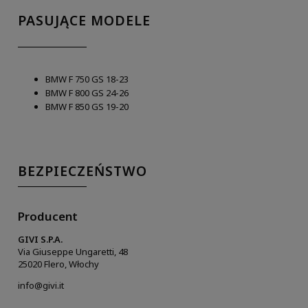
PASUJĄCE MODELE
BMW F 750 GS 18-23
BMW F 800 GS 24-26
BMW F 850 GS 19-20
BEZPIECZEŃSTWO
Producent
GIVI S.P.A.
Via Giuseppe Ungaretti, 48
25020 Flero, Włochy
info@givi.it