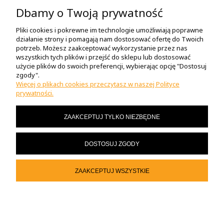
INFORMACJE
Dbamy o Twoją prywatność
Pliki cookies i pokrewne im technologie umożliwiają poprawne
POMOC
działanie strony i pomagają nam dostosować ofertę do Twoich
potrzeb. Możesz zaakceptować wykorzystanie przez nas
wszystkich tych plików i przejść do sklepu lub dostosować
O NAS
użycie plików do swoich preferencji, wybierając opcję "Dostosuj
zgody".
Więcej o plikach cookies przeczytasz w naszej Polityce
prywatności.
MOJE KONTO
ZAAKCEPTUJ TYLKO NIEZBĘDNE
MASZ PYTANIA?
DOSTOSUJ ZGODY
© 2023 motor-sklep.pl
ZAAKCEPTUJ WSZYSTKIE
POKAŻ PEŁNĄ WERSJĘ STRONY
Sklep internetowy Shoper.pl