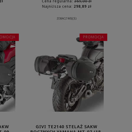
zł
Cena regularna:
369,00 zł
Najniższa cena:
298,89 zł
ZOBACZ WIĘCEJ
OMOCJA
PROMOCJA
SAKW
GIVI TE2140 STELAŻ SAKW
T-09
BOCZNYCH YAMAHA MT-07 (18-