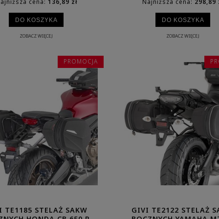
ajniższa cena:
136,89 zł
Najniższa cena:
298,89 
DO KOSZYKA
DO KOSZYKA
ZOBACZ WIĘCEJ
ZOBACZ WIĘCEJ
PROMOCJA
PR
I TE1185 STELAŻ SAKW
GIVI TE2122 STELAŻ 
ZNYCH HONDA CB 650 R
BOCZNYCH YAMAHA M