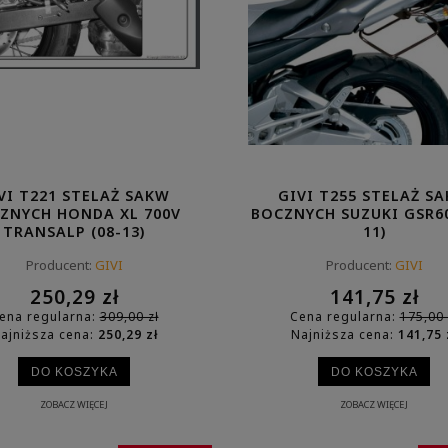
VI T221 STELAŻ SAKW
GIVI T255 STELAŻ S
ZNYCH HONDA XL 700V
BOCZNYCH SUZUKI GSR60
TRANSALP (08-13)
11)
Producent:
GIVI
Producent:
GIVI
I D6124ST SZYBA
KAPPA KD1201S SZYBA
250,29 zł
141,75 zł
CZYSTA KYMCO DTX 360
PRZYCIEMNIANA HONDA XL 7
ena regularna:
309,00 zł
Cena regularna:
175,00 
(21-25)
TRANSALP (23-24)
ajniższa cena:
250,29 zł
Najniższa cena:
141,75 
436,59 zł
266,49 zł
DO KOSZYKA
DO KOSZYKA
 regularna:
539,00 zł
Cena regularna:
329,00 zł
iższa cena:
436,59 zł
Najniższa cena:
266,49 zł
ZOBACZ WIĘCEJ
ZOBACZ WIĘCEJ
DO KOSZYKA
DO KOSZYKA