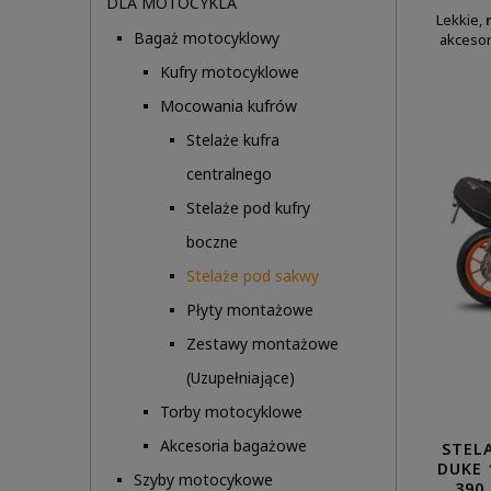
DLA MOTOCYKLA
Lekkie,
Bagaż motocyklowy
akcesor
Kufry motocyklowe
Mocowania kufrów
Stelaże kufra
centralnego
Stelaże pod kufry
boczne
Stelaże pod sakwy
Płyty montażowe
Zestawy montażowe
(Uzupełniające)
Torby motocyklowe
Akcesoria bagażowe
STEL
DUKE 1
Szyby motocykowe
390