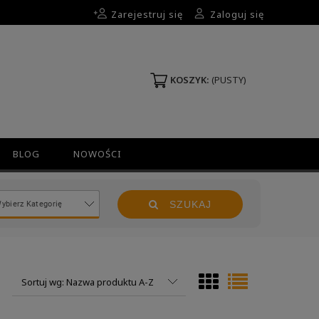
Zarejestruj się
Zaloguj się
KOSZYK:
(PUSTY)
BLOG
NOWOŚCI
SZUKAJ
Sortuj wg:
Nazwa produktu A-Z