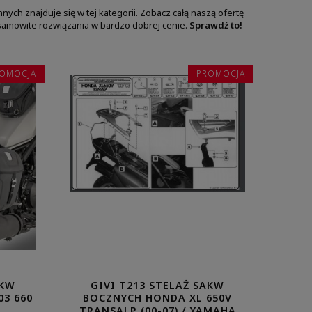
 innych znajduje się w tej kategorii. Zobacz całą naszą ofertę
esamowite rozwiązania w bardzo dobrej cenie.
Sprawdź to!
OMOCJA
PROMOCJA
AKW
GIVI T213 STELAŻ SAKW
3 660
BOCZNYCH HONDA XL 650V
TRANSALP (00-07) / YAMAHA