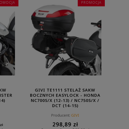
OMOCJA
PROMOCJA
AKW
GIVI TE1111 STELAŻ SAKW
NSTER
BOCZNYCH EASYLOCK - HONDA
14)
NC700S/X (12-13) / NC750S/X /
DCT (14-15)
Producent:
GIVI
298,89 zł
zł