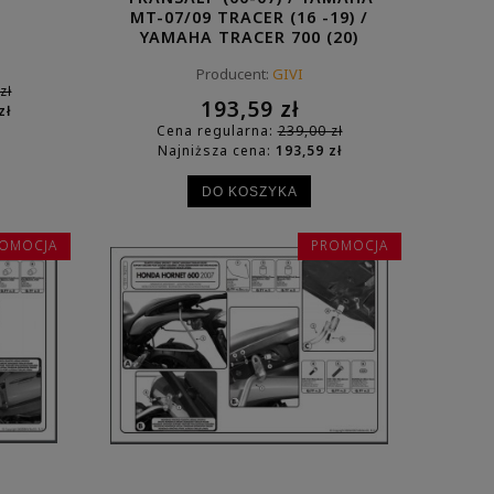
MT-07/09 TRACER (16 -19) /
YAMAHA TRACER 700 (20)
Producent:
GIVI
zł
193,59 zł
zł
Cena regularna:
239,00 zł
Najniższa cena:
193,59 zł
DO KOSZYKA
ZOBACZ WIĘCEJ
OMOCJA
PROMOCJA