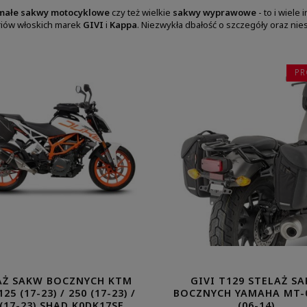
małe sakwy motocyklowe
czy też wielkie
sakwy wyprawowe
- to i wiele
iów włoskich marek
GIVI
i
Kappa
. Niezwykła dbałość o szczegóły oraz ni
PR
AŻ SAKW BOCZNYCH KTM
GIVI T129 STELAŻ S
25 (17-23) / 250 (17-23) /
BOCZNYCH YAMAHA MT-0
 (17-23) SHAD K0DK17SE
(06-14)