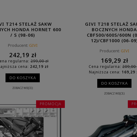
VI T214 STELAŻ SAKW
GIVI T218 STELAŻ S
YCH HONDA HORNET 600
BOCZNYCH HONDA
/ S (98-06)
CBF500/600S/600N (0
12)/CBF1000 (06-09
Producent:
GIVI
Producent:
GIVI
242,19 zł
169,29 zł
ena regularna:
299,00 zł
ajniższa cena:
242,19 zł
Cena regularna:
209,00 
Najniższa cena:
169,29 
DO KOSZYKA
DO KOSZYKA
ZOBACZ WIĘCEJ
ZOBACZ WIĘCEJ
PROMOCJA
PR