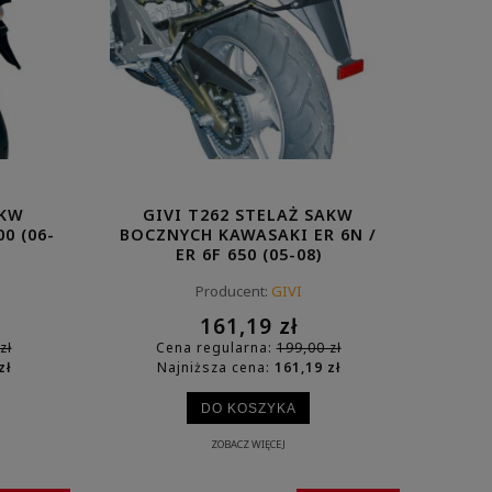
AKW
GIVI T262 STELAŻ SAKW
0 (06-
BOCZNYCH KAWASAKI ER 6N /
ER 6F 650 (05-08)
Producent:
GIVI
GIVI D1201ST SZYBA
GIVI SRA9651
161,19 zł
50
PRZEZROCZYSTA HONDA XL 750
CENTRALNEGO K
zł
Cena regularna:
199,00 zł
TRANSALP (23-24)
(24
zł
Najniższa cena:
161,19 zł
323,19 zł
630,
DO KOSZYKA
Cena regularna:
399,00 zł
Cena regula
Najniższa cena:
323,19 zł
Najniższa 
ZOBACZ WIĘCEJ
DO KOSZYKA
DO KO