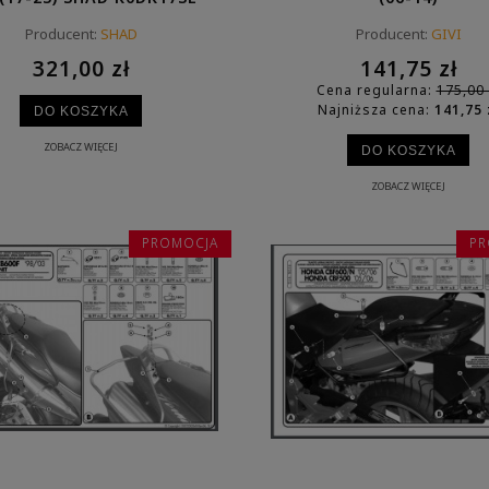
Producent:
SHAD
Producent:
GIVI
321,00 zł
141,75 zł
Cena regularna:
175,00 
Najniższa cena:
141,75 
DO KOSZYKA
ZOBACZ WIĘCEJ
DO KOSZYKA
ZOBACZ WIĘCEJ
PROMOCJA
PR