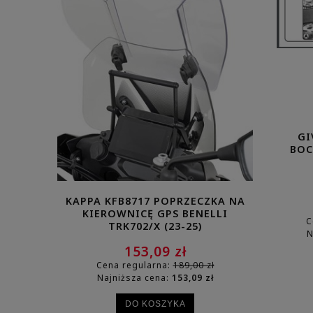
GI
BOC
KAPPA KFB8717 POPRZECZKA NA
GIV
KIEROWNICĘ GPS BENELLI
PRZEZRO
C
TRK702/X (23-25)
N
153,09 zł
Cena regularna:
189,00 zł
Cena
Najniższa cena:
153,09 zł
Najn
DO KOSZYKA