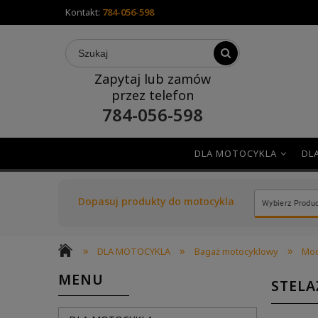
Kontakt:
784-056-598
Zapytaj lub zamów
przez telefon
784-056-598
DLA MOTOCYKLA
DL
Dopasuj produkty do motocykla
»
»
»
DLA MOTOCYKLA
Bagaż motocyklowy
Moc
MENU
STELA