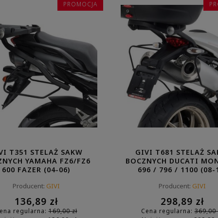
PROMOCJA
PR
VI T351 STELAŻ SAKW
GIVI T681 STELAŻ S
ZNYCH YAMAHA FZ6/FZ6
BOCZNYCH DUCATI MO
600 FAZER (04-06)
696 / 796 / 1100 (08-
Producent:
GIVI
Producent:
GIVI
136,89 zł
298,89 zł
ena regularna:
169,00 zł
Cena regularna:
369,00 