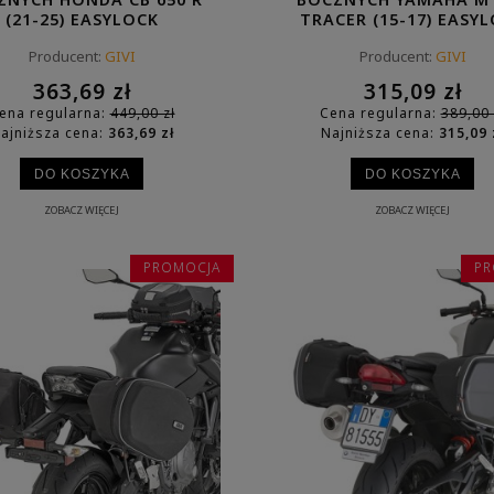
(21-25) EASYLOCK
TRACER (15-17) EASY
Producent:
GIVI
Producent:
GIVI
363,69 zł
315,09 zł
ena regularna:
449,00 zł
Cena regularna:
389,00 
ajniższa cena:
363,69 zł
Najniższa cena:
315,09 
DO KOSZYKA
DO KOSZYKA
ZOBACZ WIĘCEJ
ZOBACZ WIĘCEJ
PROMOCJA
PR