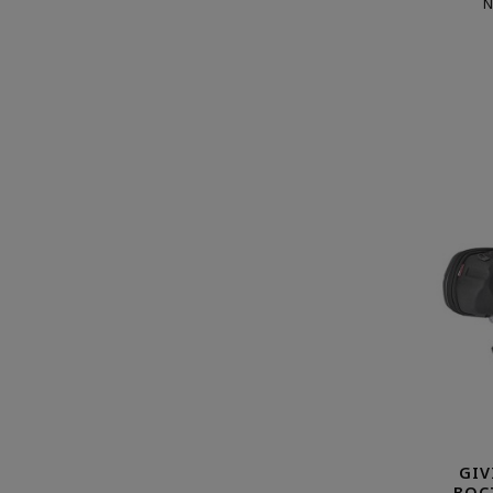
N
GIV
BOC