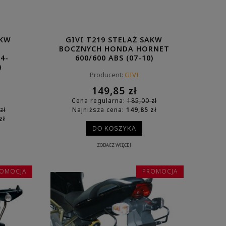
AKW
GIVI T219 STELAŻ SAKW
BOCZNYCH HONDA HORNET
4-
600/600 ABS (07-10)
)
Producent:
GIVI
149,85 zł
Cena regularna:
185,00 zł
zł
Najniższa cena:
149,85 zł
zł
DO KOSZYKA
ZOBACZ WIĘCEJ
OMOCJA
PROMOCJA