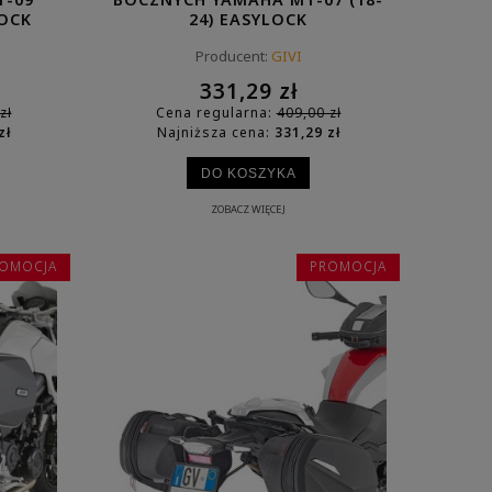
LOCK
24) EASYLOCK
Producent:
GIVI
331,29 zł
zł
Cena regularna:
409,00 zł
zł
Najniższa cena:
331,29 zł
DO KOSZYKA
ZOBACZ WIĘCEJ
OMOCJA
PROMOCJA