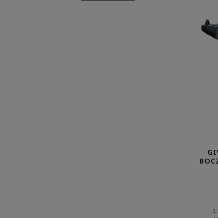
GI
BOC
C