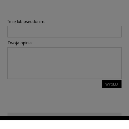
Imię lub pseudonim:
Twoja opinia:
WYŚLIJ
INFORMACJE