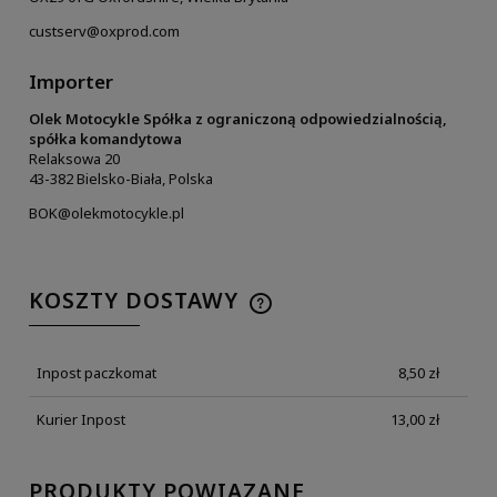
custserv@oxprod.com
Importer
Olek Motocykle Spółka z ograniczoną odpowiedzialnością,
spółka komandytowa
Relaksowa 20
43-382 Bielsko-Biała, Polska
BOK@olekmotocykle.pl
KOSZTY DOSTAWY
Inpost paczkomat
8,50 zł
Kurier Inpost
13,00 zł
PRODUKTY POWIĄZANE