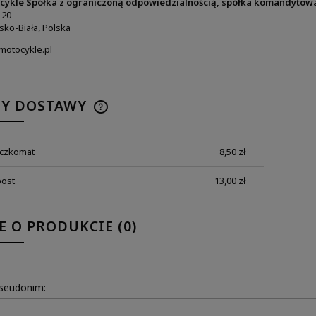
cykle Spółka z ograniczoną odpowiedzialnością, spółka komandytow
 20
sko-Biała, Polska
otocykle.pl
TY DOSTAWY
aczkomat
8,50 zł
post
13,00 zł
E O PRODUKCIE (0)
pseudonim: