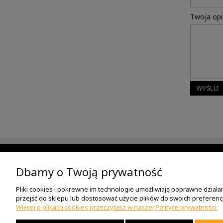
Twoja opi
WYŚLIJ
INFORMACJE
POMOC
Dbamy o Twoją prywatność
Regulamin
Zasady zwrotów
Pliki cookies i pokrewne im technologie umożliwiają poprawne dział
Polityka prywatności
Zasady reklamacji
przejść do sklepu lub dostosować użycie plików do swoich preferencj
Informacja o cookie
Płatności i wysyłki
Więcej o plikach cookies przeczytasz w naszej Polityce prywatności.
Polecane serwisy motocyklowe
Jak pakujemy kufr
Pielęgnacja kufró