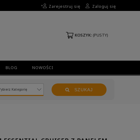
Zarejestruj się
Zaloguj się
KOSZYK:
(PUSTY)
BLOG
NOWOŚCI
SZUKAJ