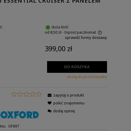
 ESSENTIAL CRUISER Z PANELEM
ć:
duża ilość
od 8,50 zł
- Inpost paczkomat
sprawdź formy dostawy
399,00 zł
.
DO KOSZYKA
dodaj do przechowalni
zapytaj o produkt
:
poleć znajomemu
dodaj opinię
ktu:
OF697