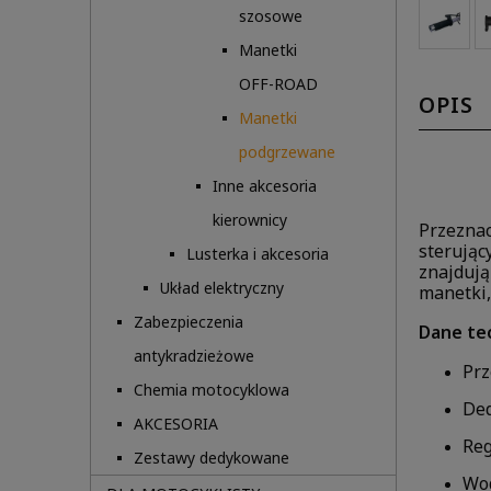
szosowe
Manetki
OFF-ROAD
OPIS
Manetki
podgrzewane
Inne akcesoria
kierownicy
Przeznac
sterując
Lusterka i akcesoria
znajdują
Układ elektryczny
manetki,
Zabezpieczenia
Dane te
antykradzieżowe
Prz
Chemia motocyklowa
Ded
AKCESORIA
Re
Zestawy dedykowane
Wod