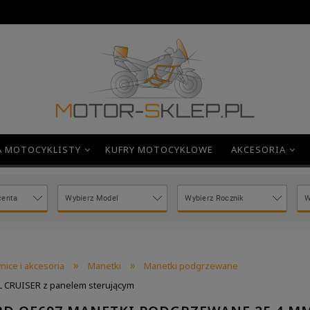
A MOTOCYKLISTY
KUFRY MOTOCYKLOWE
AKCESORIA
»
»
nice i akcesoria
Manetki
Manetki podgrzewane
 CRUISER z panelem sterującym