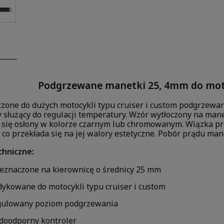
Podgrzewane manetki 25, 4mm do moto
zone do dużych motocykli typu cruiser i custom podgrzewan
y służący do regulacji temperatury. Wzór wytłoczony na man
 się osłony w kolorze czarnym lub chromowanym. Wiązka 
 co przekłada się na jej walory estetyczne. Pobór prądu man
chniczne:
eznaczone na kierownicę o średnicy 25 mm
ykowane do motocykli typu cruiser i custom
gulowany poziom podgrzewania
oodporny kontroler