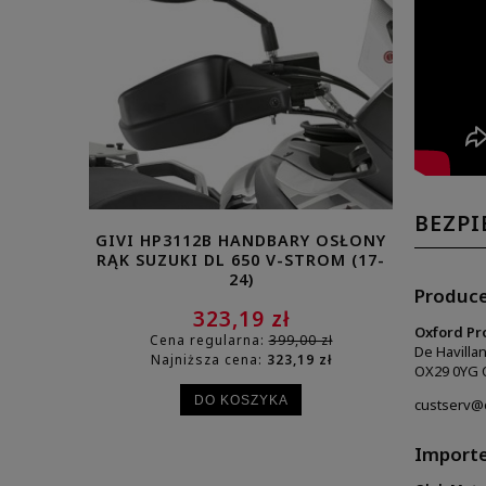
BEZP
GIVI HP3112B HANDBARY OSŁONY
KAP
RĄK SUZUKI DL 650 V-STROM (17-
PRZYCIE
24)
(13-15) 
Produc
323,19 zł
Oxford Pr
Cena regularna:
399,00 zł
Cena
De Havilla
Najniższa cena:
323,19 zł
Najn
OX29 0YG O
DO KOSZYKA
custserv@
Import