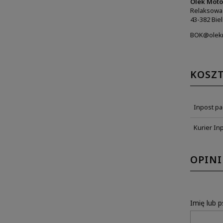
Olek Moto
Relaksowa
43-382 Biel
BOK@olekm
KOSZ
Inpost p
Kurier In
OPINI
Imię lub 