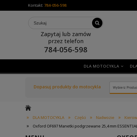
Kontakt:
784-056-598
Zapytaj lub zamów
przez telefon
784-056-598
DLA MOTOCYKLA
DL
Dopasuj produkty do motocykla
»
»
»
»
DLA MOTOCYKLA
Części
Nadwozie
Kierow
»
Oxford OF697 Manetki podgrzewane 25,4 mm ESSENTIAL