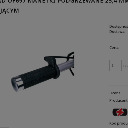
D OF697 MANETKI PODGRZEWANE 25,4 MM
UJĄCYM
Dostępnoś
Dostawa:
Cena:
szt
Ocena:
Producent
Kod produ