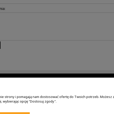
nia:
O NAS
MOJE KONTO
O firmie
Twoje zamówie
anie strony i pomagają nam dostosować ofertę do Twoich potrzeb. Możesz 
Kontakt
Ustawienia kon
i, wybierając opcję "Dostosuj zgody".
Obowiązek informacyjny
Przechowalnia
y aluminiowe?
Kufry motocyklowe Givi i Kappa
w
Bielsko-Biała | motor-sklep.pl