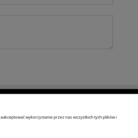
MASZ PYTANIA?
nia
motor-sklep.pl
zaakceptować wykorzystanie przez nas wszystkich tych plików i
ta
Tel:
+48 784 056 598
E-Mail:
info@motor-sklep.pl