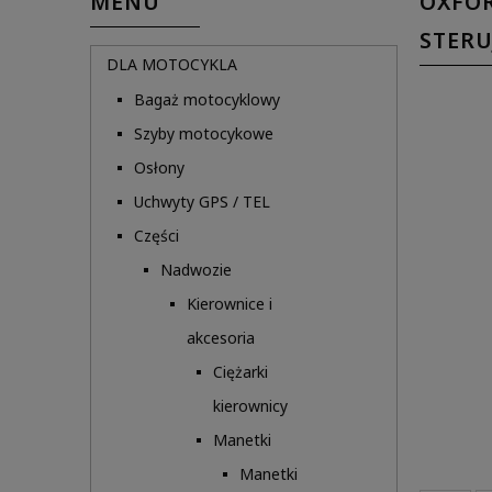
MENU
OXFOR
STER
DLA MOTOCYKLA
Bagaż motocyklowy
Szyby motocykowe
Osłony
Uchwyty GPS / TEL
Części
Nadwozie
Kierownice i
akcesoria
Ciężarki
kierownicy
Manetki
Manetki