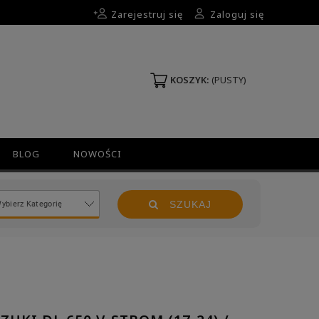
Zarejestruj się
Zaloguj się
KOSZYK:
(PUSTY)
BLOG
NOWOŚCI
SZUKAJ