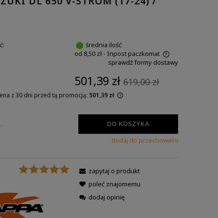
KI DL 650 V-STROM (17-24) /
ć:
średnia ilość
od 8,50 zł
- Inpost paczkomat
sprawdź formy dostawy
501,39 zł
619,00 zł
cena z 30 dni przed tą promocją:
501,39 zł
.
DO KOSZYKA
dodaj do przechowalni
zapytaj o produkt
:
poleć znajomemu
dodaj opinię