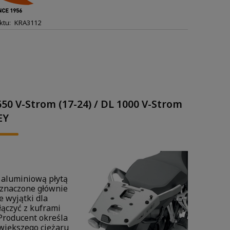
ktu:
KRA3112
50 V-Strom (17-24) / DL 1000 V-Strom
EY
 aluminiową płytą
zeznaczone głównie
e wyjątki dla
łączyć z kuframi
 Producent określa
 większego ciężaru