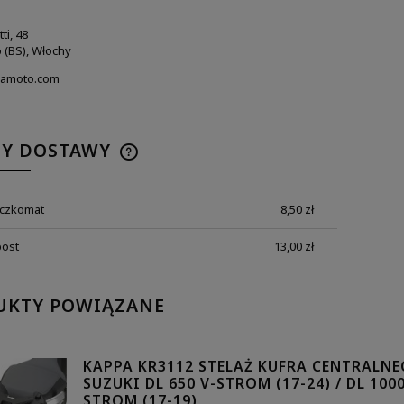
ti, 48
o (BS), Włochy
amoto.com
N1171 OSŁONY SILNIKA
KAPPA KR1125 STELAŻ KUFR
NDA CB 500 F (19-23) /
CENTRALNEGO HONDA SH MO
B 500 X (19-23)
125 (13-26)
TY DOSTAWY
460,89 zł
112,59 zł
 regularna:
569,00 zł
Cena regularna:
139,00 zł
iższa cena:
460,89 zł
Najniższa cena:
112,59 zł
aczkomat
8,50 zł
DO KOSZYKA
DO KOSZYKA
post
13,00 zł
UKTY POWIĄZANE
KAPPA KR3112 STELAŻ KUFRA CENTRALN
SUZUKI DL 650 V-STROM (17-24) / DL 1000
STROM (17-19)