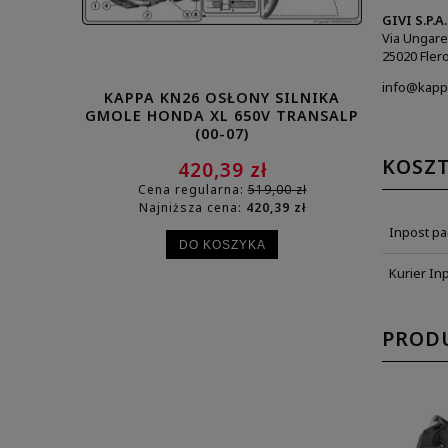
GIVI S.P.A.
Via Ungaret
25020 Fler
info@kapp
KAPPA KN26 OSŁONY SILNIKA
KAPPA K
GMOLE HONDA XL 650V TRANSALP
GMOLE HO
(00-07)
C
KOSZ
420,39 zł
Cena regularna:
519,00 zł
Cena
Najniższa cena:
420,39 zł
Najn
Inpost p
DO KOSZYKA
Kurier In
PROD