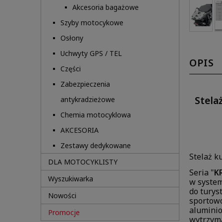
Akcesoria bagażowe
Szyby motocykowe
Osłony
Uchwyty GPS / TEL
OPIS
Części
Zabezpieczenia
Stela
antykradzieżowe
Chemia motocyklowa
AKCESORIA
Zestawy dedykowane
Stelaż k
DLA MOTOCYKLISTY
Seria "
K
Wyszukiwarka
w syste
do turys
Nowości
sportowo
aluminio
Promocje
wytrzyma