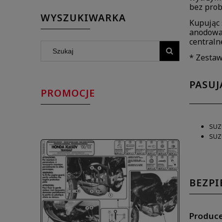
bez prob
WYSZUKIWARKA
Kupując
anodowan
centraln
* Zestaw
PASUJ
PROMOCJE
SUZ
SUZ
BEZP
Produc