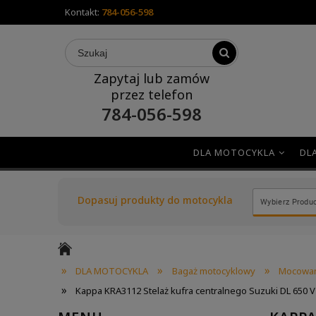
Kontakt:
784-056-598
Zapytaj lub zamów
przez telefon
784-056-598
DLA MOTOCYKLA
DL
Dopasuj produkty do motocykla
»
»
»
DLA MOTOCYKLA
Bagaż motocyklowy
Mocowan
»
Kappa KRA3112 Stelaż kufra centralnego Suzuki DL 650 V-