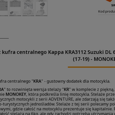
Kod produ
ż kufra centralnego Kappa KRA3112 Suzuki DL 6
(17-19) - MONOK
ufra centralnego "
KRA
" - gustowny dodatek dla motocykla.
RA
" to rozwinięta wersja stelaży "
KR
" w komplecie z piękną,
mie
MONOKEY
, która podkreśla linię motocykla. Stelaże pr
tycznych motocykli z serii ADVENTURE, ale zdarzają się takż
-turystycznych jednośladów. Stelaże z tej serii polecamy po
wymi, gdzie całość na motocyklu prezentuje się kapitalnie.
łość stelaża na 6kg, ale gdy zachodzi potrzeba utrzymania