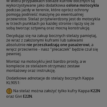
W wielu przypadkach stelaże kufrów bocznych są
wykorzystywane jako dodatkowa
osłona motocykla
podczas jazdy w terenie, które oprócz ochrony
pomogą podnieść maszynę po ewentualnej
przewrotce. Stelaż przytwierdzony jest do motocykla
w trzech punktach po każdej stronie i łączy się ze
sobą tworząc sztywną oraz mocną konstrukcję.
Decydując się na zakup bocznych stelaży pamiętaj,
że wraz z założonymi kuframi lub sakwami
absolutnie
nie przeszkadzają one pasażerowi
, a
wręcz przeciwnie - nasz "plecaczek" będzie czuł się
pewniej.
Montaż na motocyklu jest bardzo prosty, a w
komplecie ze stelażem otrzymasz zestaw
montażowy oraz instrukcję.
Dodatkowe adnotacje do stelaży bocznych Kappa
KL9051:
Na stelaż można założyć tylko kufry Kappa
K22N
oraz Givi
E22N
.