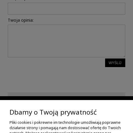
Twoja opinia:
WYŚLIJ
INFORMACJE
Dbamy o Twoją prywatność
Pliki cookies i pokrewne im technologie umożliwiają poprawne
POMOC
działanie strony i pomagają nam dostosować ofertę do Twoich