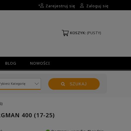
Zarejestruj się
Zaloguj się
KOSZYK:
(PUSTY)
BLOG
NOWOŚCI
SZUKAJ
5)
GMAN 400 (17-25)