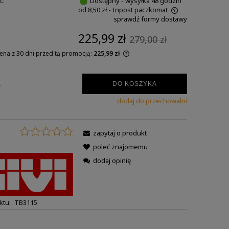
ć:
Dostępny - wysyłka 48 godzin
od 8,50 zł
- Inpost paczkomat
sprawdź formy dostawy
225,99 zł
279,00 zł
cena z 30 dni przed tą promocją:
225,99 zł
.
DO KOSZYKA
dodaj do przechowalni
zapytaj o produkt
:
poleć znajomemu
dodaj opinię
ktu:
TB3115