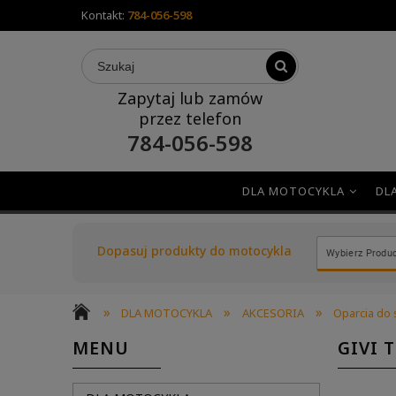
Kontakt:
784-056-598
Zapytaj lub zamów
przez telefon
784-056-598
DLA MOTOCYKLA
DL
Dopasuj produkty do motocykla
»
»
»
DLA MOTOCYKLA
AKCESORIA
Oparcia do
MENU
GIVI 