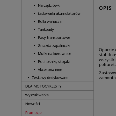
Narzędziówki
OPIS
Ładowarki akumulatorów
Rolki wahacza
Tankpady
Pasy transportowe
Gniazda zapalniczki
Oparcie 
Mufki na kierownice
stabilno
wszystki
Podnośniki, stojaki
poliuret
Akcesoria inne
Zastosow
zamontow
Zestawy dedykowane
DLA MOTOCYKLISTY
Wyszukiwarka
Nowości
Promocje