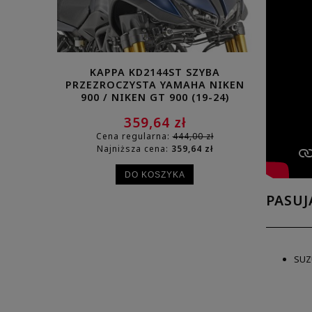
KAPPA KD2144ST SZYBA
KAP
PRZEZROCZYSTA YAMAHA NIKEN
PRZE
900 / NIKEN GT 900 (19-24)
PANTHEON
250
359,64 zł
Cena regularna:
444,00 zł
Cena
Najniższa cena:
359,64 zł
Najn
DO KOSZYKA
PASUJ
SUZ