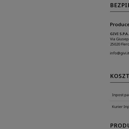
BEZP
Produc
GIVI S.P.A.
Via Giusep
25020 Fler
info@givi.i
KOSZ
Inpost p
Kurier In
PROD