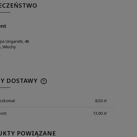
IECZEŃSTWO
ent
pe Ungaretti, 48
o, Włochy
t
TY DOSTAWY
aczkomat
8,50 zł
post
13,00 zł
UKTY POWIĄZANE