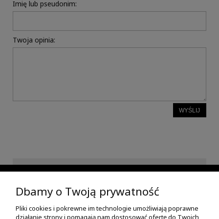
Imię lub pseudonim:
Twoja opinia:
WYŚLIJ
INFORMACJE
Dbamy o Twoją prywatność
Pliki cookies i pokrewne im technologie umożliwiają poprawne
POMOC
działanie strony i pomagają nam dostosować ofertę do Twoich