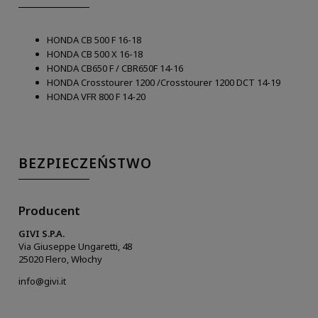
HONDA CB 500 F 16-18
HONDA CB 500 X 16-18
HONDA CB650 F / CBR650F 14-16
HONDA Crosstourer 1200 /Crosstourer 1200 DCT 14-19
HONDA VFR 800 F 14-20
BEZPIECZEŃSTWO
Producent
GIVI S.P.A.
Via Giuseppe Ungaretti, 48
25020 Flero, Włochy
info@givi.it