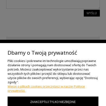
WYŚLIJ
INFORMACJE
Dbamy o Twoją prywatność
Pliki cookies i pokrewne im technologie umożliwiają poprawne
POMOC
działanie strony i pomagają nam dostosować ofertę do Twoich
potrzeb. Możesz zaakceptować wykorzystanie przez nas
wszystkich tych plików i przejść do sklepu lub dostosować
O NAS
użycie plików do swoich preferencji, wybierając opcję "Dostosuj
zgody".
Więcej o plikach cookies przeczytasz w naszej Polityce
prywatności.
MOJE KONTO
ZAAKCEPTUJ TYLKO NIEZBĘDNE