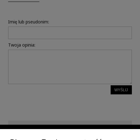
Imię lub pseudonim:
Twoja opinia:
WYŚLIJ
INFORMACJE