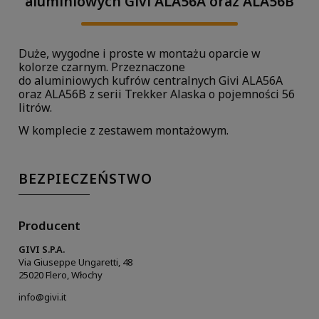
aluminiowych Givi ALA56A oraz ALA56B
Duże, wygodne i proste w montażu oparcie w
kolorze czarnym. Przeznaczone
do aluminiowych kufrów centralnych Givi ALA56A
oraz ALA56B z serii Trekker Alaska o pojemności 56
litrów.
W komplecie z zestawem montażowym.
BEZPIECZEŃSTWO
Producent
GIVI S.P.A.
Via Giuseppe Ungaretti, 48
25020 Flero, Włochy
info@givi.it