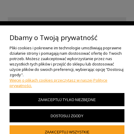
INFORMACJE
Dbamy o Twoją prywatność
Pliki cookies i pokrewne im technologie umożliwiają poprawne
POMOC
działanie strony i pomagają nam dostosować ofertę do Twoich
potrzeb. Możesz zaakceptować wykorzystanie przez nas
wszystkich tych plików i przejść do sklepu lub dostosować
O NAS
użycie plików do swoich preferencji, wybierając opcję "Dostosuj
zgody".
Więcej o plikach cookies przeczytasz w naszej Polityce
prywatności.
MOJE KONTO
ZAAKCEPTUJ TYLKO NIEZBĘDNE
MASZ PYTANIA?
DOSTOSUJ ZGODY
© 2023 motor-sklep.pl
ZAAKCEPTUJ WSZYSTKIE