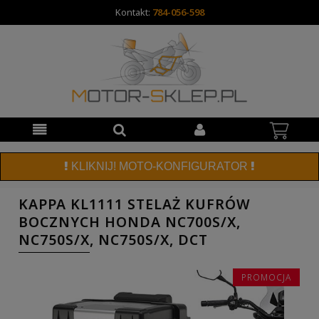
Kontakt:
784-056-598
KLIKNIJ! MOTO-KONFIGURATOR
KAPPA KL1111 STELAŻ KUFRÓW
BOCZNYCH HONDA NC700S/X,
NC750S/X, NC750S/X, DCT
PROMOCJA