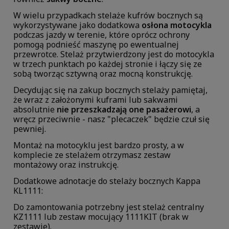
W wielu przypadkach stelaże kufrów bocznych są
wykorzystywane jako dodatkowa
osłona motocykla
podczas jazdy w terenie, które oprócz ochrony
pomogą podnieść maszynę po ewentualnej
przewrotce. Stelaż przytwierdzony jest do motocykla
w trzech punktach po każdej stronie i łączy się ze
sobą tworząc sztywną oraz mocną konstrukcję.
Decydując się na zakup bocznych stelaży pamiętaj,
że wraz z założonymi kuframi lub sakwami
absolutnie
nie przeszkadzają one pasażerowi
, a
wręcz przeciwnie - nasz "plecaczek" będzie czuł się
pewniej.
Montaż na motocyklu jest bardzo prosty, a w
komplecie ze stelażem otrzymasz zestaw
montażowy oraz instrukcję.
Dodatkowe adnotacje do stelaży bocznych Kappa
KL1111:
Do zamontowania potrzebny jest stelaż centralny
KZ1111 lub zestaw mocujący 1111KIT (brak w
zestawie).