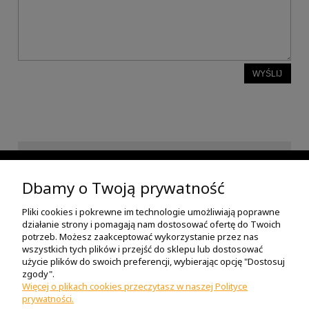
WYŚLIJ
INFORMACJE
Dbamy o Twoją prywatność
Pliki cookies i pokrewne im technologie umożliwiają poprawne
POMOC
działanie strony i pomagają nam dostosować ofertę do Twoich
potrzeb. Możesz zaakceptować wykorzystanie przez nas
wszystkich tych plików i przejść do sklepu lub dostosować
O NAS
użycie plików do swoich preferencji, wybierając opcję "Dostosuj
zgody".
Więcej o plikach cookies przeczytasz w naszej Polityce
prywatności.
MOJE KONTO