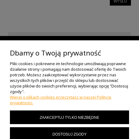
WYŚLIJ
INFORMACJE
Dbamy o Twoją prywatność
Pliki cookies i pokrewne im technologie umożliwiają poprawne
POMOC
działanie strony i pomagają nam dostosować ofertę do Twoich
potrzeb. Możesz zaakceptować wykorzystanie przez nas
wszystkich tych plików i przejść do sklepu lub dostosować
O NAS
użycie plików do swoich preferencji, wybierając opcję "Dostosuj
zgody".
Więcej o plikach cookies przeczytasz w naszej Polityce
prywatności.
MOJE KONTO
ZAAKCEPTUJ TYLKO NIEZBĘDNE
MASZ PYTANIA?
DOSTOSUJ ZGODY