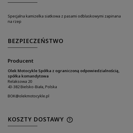
Specjalna kamizelka siatkowa z pasami odblaskowymi zapinana
na rzep
BEZPIECZEŃSTWO
Producent
Olek Motocykle Spółka z ograniczoną odpowiedzialnością,
spółka komandytowa
Relaksowa 20
43-382 Bielsko-Biała, Polska
BOK@olekmotocykle.pl
KOSZTY DOSTAWY