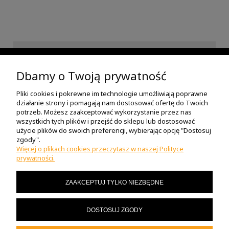
INFORMACJE
Dbamy o Twoją prywatność
Pliki cookies i pokrewne im technologie umożliwiają poprawne
POMOC
działanie strony i pomagają nam dostosować ofertę do Twoich
potrzeb. Możesz zaakceptować wykorzystanie przez nas
wszystkich tych plików i przejść do sklepu lub dostosować
O NAS
użycie plików do swoich preferencji, wybierając opcję "Dostosuj
zgody".
Więcej o plikach cookies przeczytasz w naszej Polityce
prywatności.
MOJE KONTO
ZAAKCEPTUJ TYLKO NIEZBĘDNE
MASZ PYTANIA?
DOSTOSUJ ZGODY