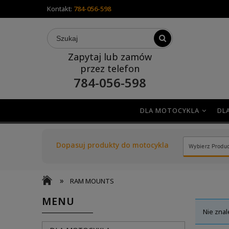
Kontakt:
784-056-598
Zapytaj lub zamów
przez telefon
784-056-598
DLA MOTOCYKLA
DL
Dopasuj produkty do motocykla
»
RAM MOUNTS
MENU
Nie znal