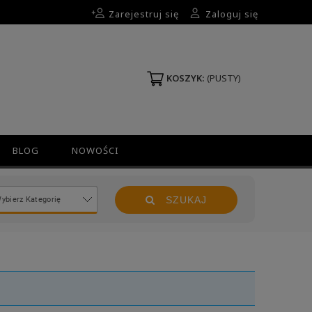
Zarejestruj się
Zaloguj się
KOSZYK:
(PUSTY)
BLOG
NOWOŚCI
SZUKAJ