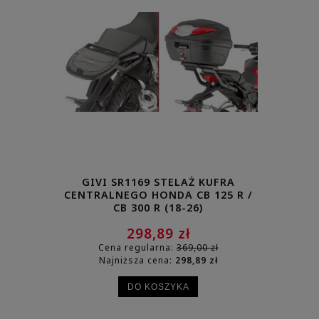
GIVI SR1169 STELAŻ KUFRA
GIVI 
CENTRALNEGO HONDA CB 125 R /
CENTRALN
CB 300 R (18-26)
298,89 zł
Cena regularna:
369,00 zł
Cena
Najniższa cena:
298,89 zł
Najn
DO KOSZYKA