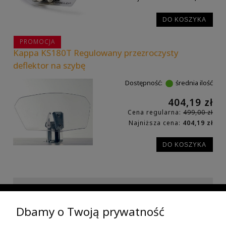
DO KOSZYKA
PROMOCJA
Kappa KS180T Regulowany przezroczysty
deflektor na szybę
Dostępność:
średnia ilość
404,19 zł
Cena regularna:
499,00 zł
Najniższa cena:
404,19 zł
DO KOSZYKA
INFORMACJE
Dbamy o Twoją prywatność