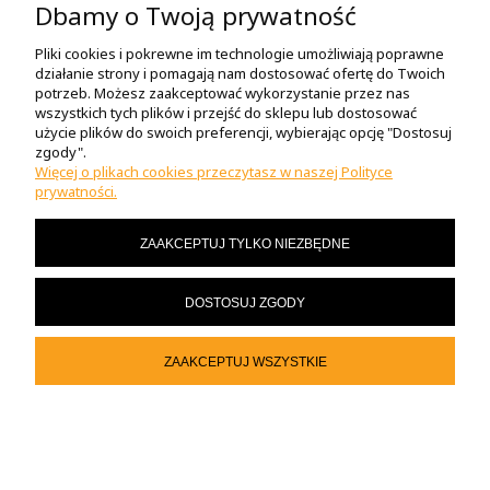
Dbamy o Twoją prywatność
POMOC
Pliki cookies i pokrewne im technologie umożliwiają poprawne
działanie strony i pomagają nam dostosować ofertę do Twoich
O NAS
potrzeb. Możesz zaakceptować wykorzystanie przez nas
wszystkich tych plików i przejść do sklepu lub dostosować
użycie plików do swoich preferencji, wybierając opcję "Dostosuj
zgody".
MOJE KONTO
Więcej o plikach cookies przeczytasz w naszej Polityce
prywatności.
MASZ PYTANIA?
ZAAKCEPTUJ TYLKO NIEZBĘDNE
© 2023 motor-sklep.pl
DOSTOSUJ ZGODY
POKAŻ PEŁNĄ WERSJĘ STRONY
ZAAKCEPTUJ WSZYSTKIE
Sklep internetowy Shoper.pl