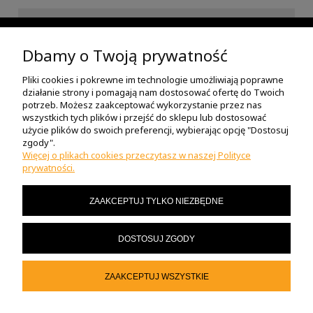
INFORMACJE
Dbamy o Twoją prywatność
Pliki cookies i pokrewne im technologie umożliwiają poprawne
POMOC
działanie strony i pomagają nam dostosować ofertę do Twoich
potrzeb. Możesz zaakceptować wykorzystanie przez nas
wszystkich tych plików i przejść do sklepu lub dostosować
O NAS
użycie plików do swoich preferencji, wybierając opcję "Dostosuj
zgody".
Więcej o plikach cookies przeczytasz w naszej Polityce
prywatności.
MOJE KONTO
ZAAKCEPTUJ TYLKO NIEZBĘDNE
MASZ PYTANIA?
DOSTOSUJ ZGODY
© 2023 motor-sklep.pl
ZAAKCEPTUJ WSZYSTKIE
POKAŻ PEŁNĄ WERSJĘ STRONY