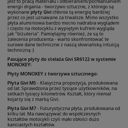
jest to pracą materiału i odbieraniem/pochłanianiem
energii drgania - tworzywo sztuczne, z którego są
wykonane
płyty Givi
chłonie tą energię bardziej
przez co jest uznawane za trwalsze. Mimo wszystko
płyta aluminiowa bardzo mocno nadrabia wyglądem
i często na motocyklu z wypiętym kufrem wygląda
jak "biżuteria". Pamiętajmy również, że są to
zalecenia producenta - warto skonfrontować te
surowe dane techniczne z naszą słowiańską intuicją
techniczną :)
Pasujące płyty do stelaża Givi SR6122 w systemie
MONOKEY:
Płyty MONOKEY z tworzywa sztucznego:
Płyta Givi M5
- Klasyczna propozycja, produkowana
od lat. Sprawdzona przez tysiące użytkowników, na
setkach tysięcy kilometrów. Kształt, który niemal
kojarzy się z marką Givi.
Płyta Givi M7
- Futurystyczna płyta, produkowana od
kilku lat. Ma nawiązywać do współczesnych
kształtów motocykli czyli mało obłości dużo
kanciastych kształtów.